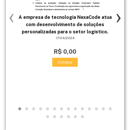
‹
›
A empresa de tecnologia NexaCode atua
c
com desenvolvimento de soluções
prec
personalizadas para o setor logístico.
17/04/2024
R$ 0,00
Comprar