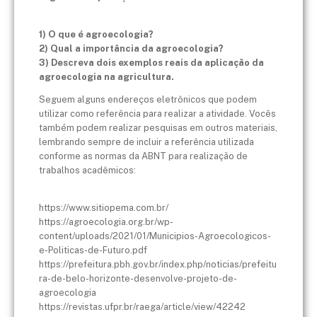
1) O que é agroecologia?
2) Qual a importância da agroecologia?
3) Descreva dois exemplos reais da aplicação da
agroecologia na agricultura.
Seguem alguns endereços eletrônicos que podem
utilizar como referência para realizar a atividade. Vocês
também podem realizar pesquisas em outros materiais,
lembrando sempre de incluir a referência utilizada
conforme as normas da ABNT para realização de
trabalhos acadêmicos:
https://www.sitiopema.com.br/
https://agroecologia.org.br/wp-
content/uploads/2021/01/Municipios-Agroecologicos-
e-Politicas-de-Futuro.pdf
https://prefeitura.pbh.gov.br/index.php/noticias/prefeitu
ra-de-belo-horizonte-desenvolve-projeto-de-
agroecologia
https://revistas.ufpr.br/raega/article/view/42242