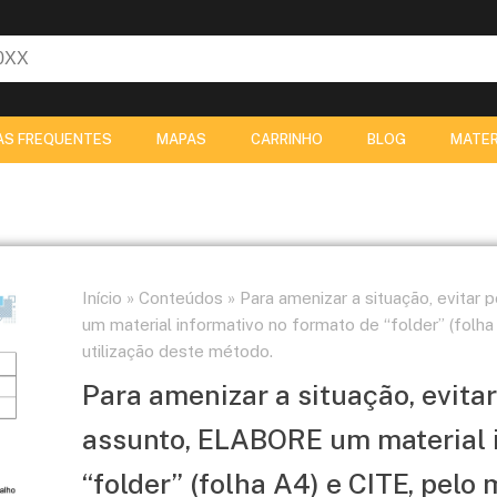
AS FREQUENTES
MAPAS
CARRINHO
BLOG
MATER
Início
»
Conteúdos
»
Para amenizar a situação, evitar
um material informativo no formato de “folder” (folh
utilização deste método.
Para amenizar a situação, evita
assunto, ELABORE um material i
“folder” (folha A4) e CITE, pelo