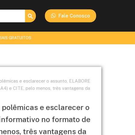
Search Button
Fale Conosco
IAIS GRATUITOS
 polêmicas e esclarecer o assunto, ELABORE
a A4) e CITE, pelo menos, três vantagens da
r polêmicas e esclarecer o
nformativo no formato de
 menos, três vantagens da