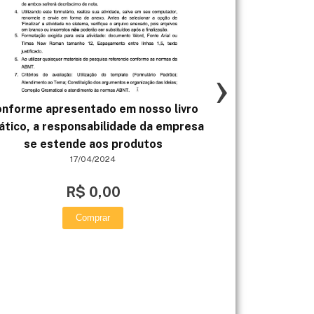
›
nforme apresentado em nosso livro
Dessa forma, e
ático, a responsabilidade da empresa
tornar mais 
se estende aos produtos
17/04/2024
R$ 0,00
Comprar