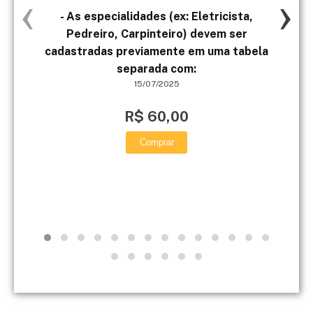
‹
›
- As especialidades (ex: Eletricista,
Ant
Pedreiro, Carpinteiro) devem ser
se
cadastradas previamente em uma tabela
separada com:
15/07/2025
R$ 60,00
Comprar