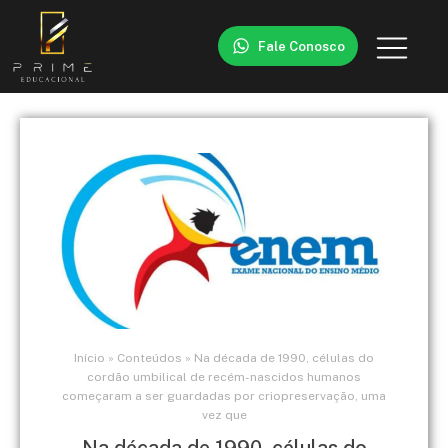
Fale Conosco
Início
»
Conteúdos
»
Na década de 1990, células do
cordão umbilical de recém-nascidos humanos
começaram a ser guardadas por criopreservação, uma
vez que