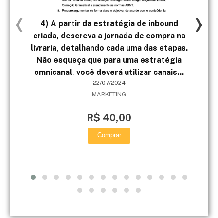
‹
›
4) A partir da estratégia de inbound
Ol
criada, descreva a jornada de compra na
livraria, detalhando cada uma das etapas.
d
Não esqueça que para uma estratégia
m
omnicanal, você deverá utilizar canais...
m
22/07/2024
MARKETING
R$ 40,00
Comprar