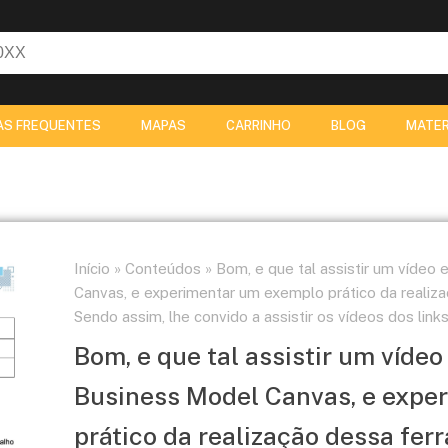
AS FREQUENTES
MAPAS
CARRINHO
BLOG
MATER
Início
»
Conteúdos
»
Bom, e que tal assistir um vídeo
Canvas, e experimentar um exemplo prático da realiza
Sendo assim, lhe convido a assistir os vídeos dos links
Bom, e que tal assistir um víde
Business Model Canvas, e expe
prático da realização dessa fer