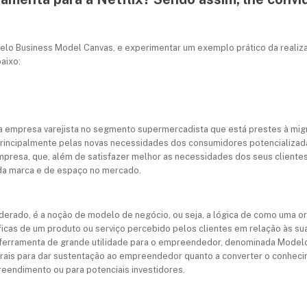
odelo Business Model Canvas, e experimentar um exemplo prático da realiz
baixo:
ma empresa varejista no segmento supermercadista que está prestes à mig
rincipalmente pelas novas necessidades dos consumidores potencializad
empresa, que, além de satisfazer melhor as necessidades dos seus client
a marca e de espaço no mercado.
erado, é a noção de modelo de negócio, ou seja, a lógica de como uma orga
ficas de um produto ou serviço percebido pelos clientes em relação às s
ferramenta de grande utilidade para o empreendedor, denominada Modelo
trais para dar sustentação ao empreendedor quanto a converter o conhec
reendimento ou para potenciais investidores.