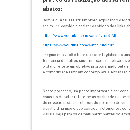
abaixo:
Bom, e que tal assistir um vídeo explicando o M
assim, lhe convido a assistir os vídeos dos links a
https://www.youtube.com/watch?v=mSJAR...
https://www.youtube.com/watch?v=dPDrK...
Imagine que você é líder do setor logístico de u
tendência de outros supermercados, motivados p
o plano reflete um objetivo já programado pela 
e comodidade também contemplava a expansão d
Neste processo, um ponto importante à ser consid
conceito de valor refere-se às qualidades especí
de negócio pode ser elaborado por meio de uma 
visual e dinâmico e que considera elementos cen
visuais, seja para os demais participantes do emp