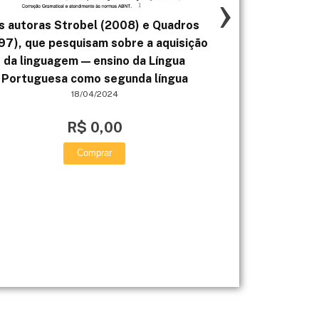
›
s autoras Strobel (2008) e Quadros
Imagine que voc
97), que pesquisam sobre a aquisição
que analisou o 
da linguagem — ensino da Língua
Você
Portuguesa como segunda língua
18/04/2024
R$ 0,00
Comprar