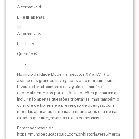
Alternativa 4:
I, II e III, apenas.
Alternativa 5:
I, II, III e IV.
Questão 6
No início da Idade Moderna (séculos XV a XVIII), o
avanço das grandes navegações e do mercantilismo
levou ao fortalecimento da vigilância sanitária,
especialmente nos portos. As inspeções passaram a
incluir não apenas questões tributárias, mas também o
controle de higiene e a prevenção de doenças, com
medidas aplicadas tanto nas embarcações quanto nas
cidades que integravam as rotas comerciais.
Fonte: adaptado de:
https://mundoeducacao.uol.com.br/historiageral/merca