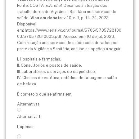
Fonte: COSTA, E.A.
et al
. Desafios à atuação dos
trabalhadores de Vigilância Sanitária nos serviços de
saúde.
Visa em debate
, v. 10, n. 1, p. 14-24, 2022.
Disponível
em: https://www.redalyc.org/journal/5705/5705728100
03/570572810003.pdf. Acesso em: 16 de jul. 2023.
Com relação aos serviços de saúde considerados por
parte da Vigilância Sanitária, analise as opções a seguir.
I. Hospitais e farmácias.
II. Consultórios e postos de saúde.
III. Laboratórios e serviços de diagnóstico.
IV. Clínicas de estética, estúdios de tatuagem e salão
de beleza.
É correto o que se afirma em:
Alternativas
Alternativa 1:
I, apenas.