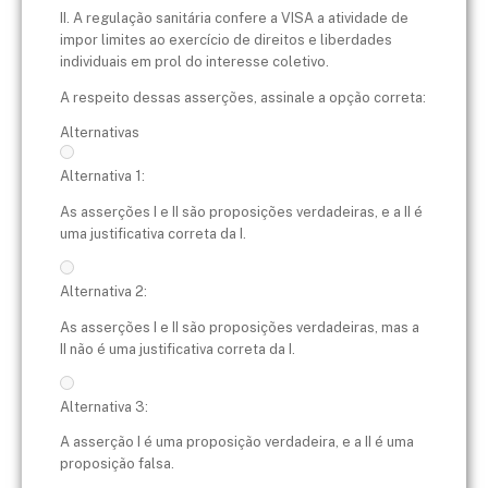
II. A regulação sanitária confere a VISA a atividade de
impor limites ao exercício de direitos e liberdades
individuais em prol do interesse coletivo.
​A respeito dessas asserções, assinale a opção correta:
Alternativas
Alternativa 1:
As asserções I e II são proposições verdadeiras, e a II é
uma justificativa correta da I.
Alternativa 2:
As asserções I e II são proposições verdadeiras, mas a
II não é uma justificativa correta da I.
Alternativa 3:
A asserção I é uma proposição verdadeira, e a II é uma
proposição falsa.