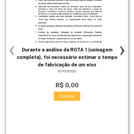
‹
›
Durante a análise da ROTA 1 (usinagem
Há 
completa), foi necessário estimar o tempo
de fabricação de um eixo
10/10/2025
R$ 0,00
Comprar