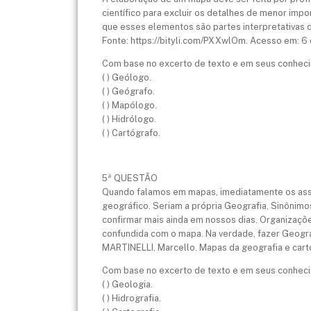
científico para excluir os detalhes de menor imp
que esses elementos são partes interpretativas 
Fonte: https://bityli.com/PXXwlOm. Acesso em: 6 
Com base no excerto de texto e em seus conhecim
( ) Geólogo.
( ) Geógrafo.
( ) Mapólogo.
( ) Hidrólogo.
( ) Cartógrafo.
5ª QUESTÃO
Quando falamos em mapas, imediatamente os asso
geográfico. Seriam a própria Geografia, Sinônim
confirmar mais ainda em nossos dias. Organizações
confundida com o mapa. Na verdade, fazer Geogra
MARTINELLI, Marcello. Mapas da geografia e carto
Com base no excerto de texto e em seus conhecim
( ) Geologia.
( ) Hidrografia.