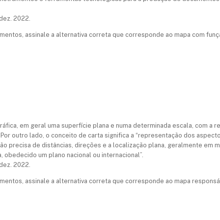
dez. 2022.
mentos, assinale a alternativa correta que corresponde ao mapa com fun
fica, em geral uma superfície plana e numa determinada escala, com a rep
 Por outro lado, o conceito de carta significa a “representação dos aspectos 
ção precisa de distâncias, direções e a localização plana, geralmente em 
a, obedecido um plano nacional ou internacional”.
dez. 2022.
entos, assinale a alternativa correta que corresponde ao mapa responsáv