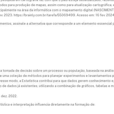
todos para produção de mapas, assim como para atualização cartográfica
cipalmente na área da informática com o mapeamento digital (NASCIMENTO
ev. 2023. https://brainly.com.br/tarefa/55069499. Acesso em: 16 fev. 2024
entos, assinale a alternativa que corresponde a um elemento essencial p
ara a tomada de decisão sobre um processo ou população, baseada na anál
ce uma coleção de métodos para planejar experimentos e levantamentos para
Desse modo, a Estatística contribui para que dados gerem conhecimento e,
de dados já existentes, utilizando a combinação de gráficos, tabelas e 
6 dez. 2022.
ística e interpretação influencia diretamente na formação de: