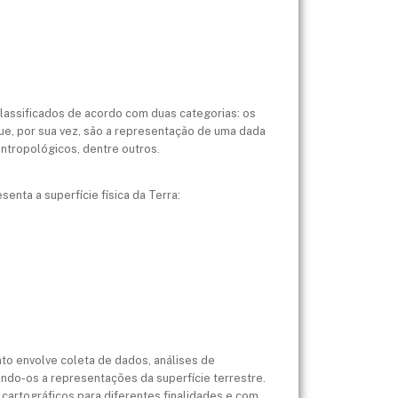
lassificados de acordo com duas categorias: os
que, por sua vez, são a representação de uma dada
 antropológicos, dentre outros.
nta a superfície física da Terra:
nto envolve coleta de dados, análises de
ndo-os a representações da superfície terrestre.
cartográficos para diferentes finalidades e com