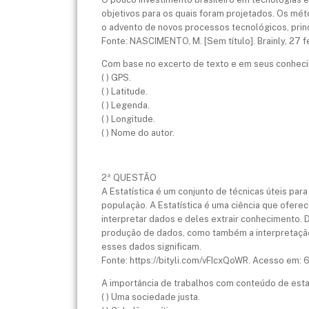
objetivos para os quais foram projetados. Os mé
o advento de novos processos tecnológicos, prin
Fonte: NASCIMENTO, M. [Sem título]. Brainly, 27 f
Com base no excerto de texto e em seus conhecim
( ) GPS.
( ) Latitude.
( ) Legenda.
( ) Longitude.
( ) Nome do autor.
2ª QUESTÃO
A Estatística é um conjunto de técnicas úteis p
população. A Estatística é uma ciência que ofere
interpretar dados e deles extrair conhecimento. 
produção de dados, como também a interpretação 
esses dados significam.
Fonte: https://bityli.com/vFIcxQoWR. Acesso em: 
A importância de trabalhos com conteúdo de estat
( ) Uma sociedade justa.