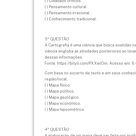
( ) Cidadãos críticos.
( ) Pensamento cultural.
( ) Pensamento irracional.
( ) Conhecimento tradicional.
3ª QUESTÃO
A Cartografia é uma ciência que busca exatidão n
ciência engloba as atividades posteriores ao lev
dessas informações.
Fonte: https://bityli.com/PXXwlOm. Acesso em: 6 
Com base no excerto de texto e em seus conhecim
região/local.
( ) Mapa físico.
( ) Mapa político.
( ) Mapa geológico.
( ) Mapa econômico.
( ) Mapa hipsométrico.
4ª QUESTÃO
A elaboração de um mapa deve ser feita por prof