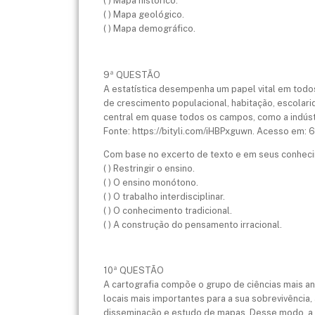
( ) Mapa histórico.
( ) Mapa geológico.
( ) Mapa demográfico.
9ª QUESTÃO
A estatística desempenha um papel vital em todo
de crescimento populacional, habitação, escolar
central em quase todos os campos, como a indústri
Fonte: https://bityli.com/iHBPxguwn. Acesso em: 6
Com base no excerto de texto e em seus conhecim
( ) Restringir o ensino.
( ) O ensino monótono.
( ) O trabalho interdisciplinar.
( ) O conhecimento tradicional.
( ) A construção do pensamento irracional.
10ª QUESTÃO
A cartografia compõe o grupo de ciências mais a
locais mais importantes para a sua sobrevivência,
disseminação e estudo de mapas. Desse modo, a ca