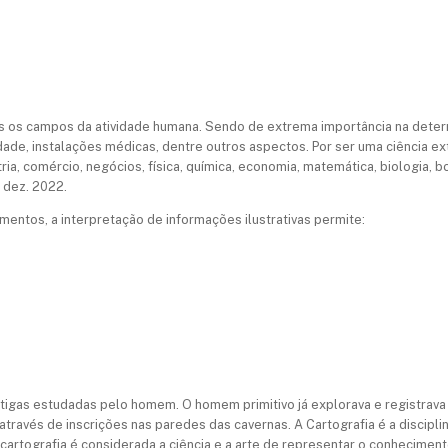
s os campos da atividade humana. Sendo de extrema importância na deter
idade, instalações médicas, dentre outros aspectos. Por ser uma ciência
a, comércio, negócios, física, química, economia, matemática, biologia, bo
 dez. 2022.
entos, a interpretação de informações ilustrativas permite:
ntigas estudadas pelo homem. O homem primitivo já explorava e registrava
 através de inscrições nas paredes das cavernas. A Cartografia é a discipl
rtografia é considerada a ciência e a arte de representar o conheciment