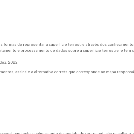
as formas de representar a superfície terrestre através dos conheciment
antamento e processamento de dados sobre a superfície terrestre, e tem c
dez. 2022.
entos, assinale a alternativa correta que corresponde ao mapa responsá
issional que tenha conhecimento do modelo de representação escolhido, 