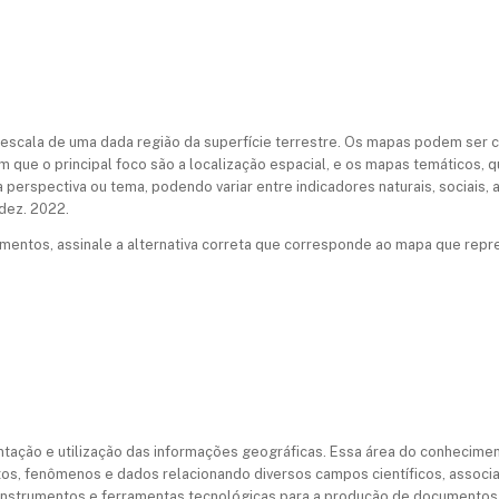
scala de uma dada região da superfície terrestre. Os mapas podem ser c
m que o principal foco são a localização espacial, e os mapas temáticos, 
ma perspectiva ou tema, podendo variar entre indicadores naturais, sociais,
dez. 2022.
ntos, assinale a alternativa correta que corresponde ao mapa que represe
sentação e utilização das informações geográficas. Essa área do conhecime
s, fenômenos e dados relacionando diversos campos científicos, associa
 instrumentos e ferramentas tecnológicas para a produção de documentos 