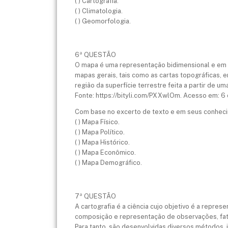
( ) Cartografia.
( ) Climatologia.
( ) Geomorfologia.
6ª QUESTÃO
O mapa é uma representação bidimensional e em e
mapas gerais, tais como as cartas topográficas, e
região da superfície terrestre feita a partir de u
Fonte: https://bityli.com/PXXwlOm. Acesso em: 6 
Com base no excerto de texto e em seus conhecime
( ) Mapa Físico.
( ) Mapa Político.
( ) Mapa Histórico.
( ) Mapa Econômico.
( ) Mapa Demográfico.
7ª QUESTÃO
A cartografia é a ciência cujo objetivo é a repre
composição e representação de observações, fato
Para tanto, são desenvolvidas diversos métodos,