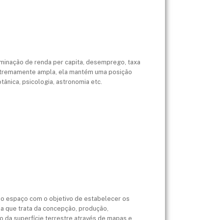
minação de renda per capita, desemprego, taxa
 extremamente ampla, ela mantém uma posição
tânica, psicologia, astronomia etc.
 o espaço com o objetivo de estabelecer os
ina que trata da concepção, produção,
o da superfície terrestre através de mapas e