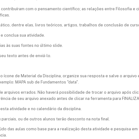
e contribuíram com o pensamento científico; as relações entre Filosofia e 
ficas.
tico, dentre elas, livros teóricos, artigos, trabalhos de conclusão de curs
 e conclua sua atividade.
ias às suas fontes no último slide.
eu texto antes de enviá-lo.
ícone de Material da Disciplina, organize sua resposta e salve o arquivo 
Exemplo: MAPA sub de Fundamentos "data".
e arquivos errados. Não haverá possibilidade de trocar o arquivo após cli
erência de seu arquivo anexado antes de clicar na ferramenta para FINALIZ
sta atividade e no calendário da disciplina.
u parciais, ou de outros alunos terão desconto na nota final.​
nteúdo das aulas como base para a realização desta atividade e pesquisa e
cia.