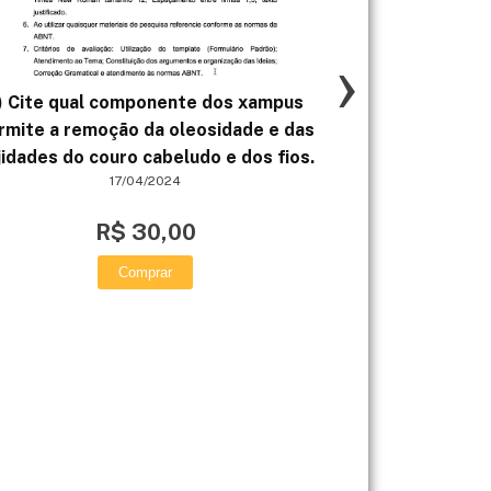
›
) Cite qual componente dos xampus
Com base nas 
rmite a remoção da oleosidade e das
no livro da disc
jidades do couro cabeludo e dos fios.
e no artigo cie
17/04/2024
R$ 30,00
Comprar