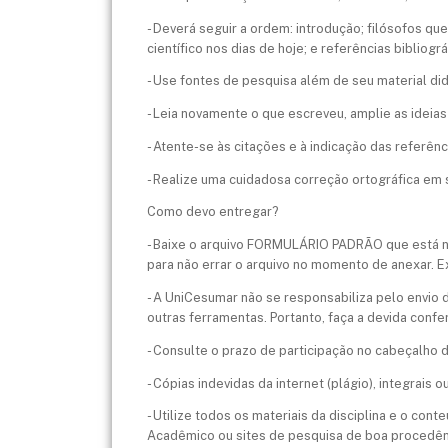
- Deverá seguir a ordem: introdução; filósofos qu
científico nos dias de hoje; e referências bibliográ
- Use fontes de pesquisa além de seu material didá
- Leia novamente o que escreveu, amplie as ideias
- Atente-se às citações e à indicação das referênc
- Realize uma cuidadosa correção ortográfica em s
Como devo entregar?
- Baixe o arquivo FORMULÁRIO PADRÃO que está no 
para não errar o arquivo no momento de anexar. 
- A UniCesumar não se responsabiliza pelo envio d
outras ferramentas. Portanto, faça a devida conf
- Consulte o prazo de participação no cabeçalho de
- Cópias indevidas da internet (plágio), integrais o
- Utilize todos os materiais da disciplina e o co
Acadêmico ou sites de pesquisa de boa procedên