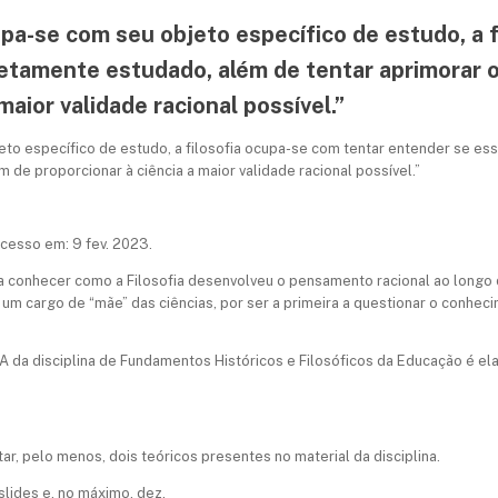
upa-se com seu objeto específico de estudo, a 
etamente estudado, além de tentar aprimorar os
maior validade racional possível.”
eto específico de estudo, a filosofia ocupa-se com tentar entender se e
im de proporcionar à ciência a maior validade racional possível.”
Acesso em: 9 fev. 2023.
 conhecer como a Filosofia desenvolveu o pensamento racional ao longo 
pa um cargo de “mãe” das ciências, por ser a primeira a questionar o conh
A da disciplina de Fundamentos Históricos e Filosóficos da Educação é e
tar, pelo menos, dois teóricos presentes no material da disciplina.
slides e, no máximo, dez.