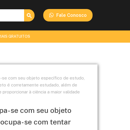
Search Button
Fale Conosco
IAIS GRATUITOS
a-se com seu objeto específico de estudo,
jeto é corretamente estudado, além de
e proporcionar à ciência a maior validade
upa-se com seu objeto
a ocupa-se com tentar