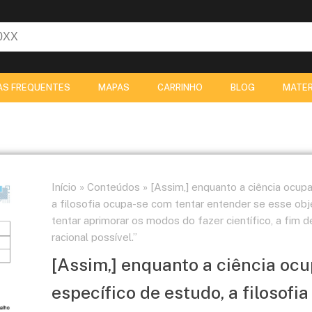
AS FREQUENTES
MAPAS
CARRINHO
BLOG
MATER
Início
»
Conteúdos
»
[Assim,] enquanto a ciência ocup
a filosofia ocupa-se com tentar entender se esse ob
tentar aprimorar os modos do fazer científico, a fim d
racional possível.”
[Assim,] enquanto a ciência oc
específico de estudo, a filosofi