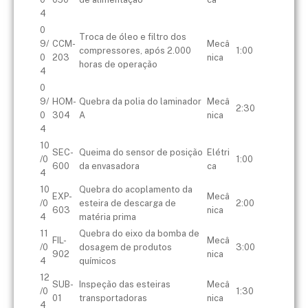
4
0
Troca de óleo e filtro dos
9/
CCM-
Mecâ
compressores, após 2.000
1:00
0
203
nica
horas de operação
4
0
9/
HOM-
Quebra da polia do laminador
Mecâ
2:30
0
304
A
nica
4
10
SEC-
Queima do sensor de posição
Elétri
/0
1:00
600
da envasadora
ca
4
10
Quebra do acoplamento da
EXP-
Mecâ
/0
esteira de descarga de
2:00
603
nica
4
matéria prima
11
Quebra do eixo da bomba de
FIL-
Mecâ
/0
dosagem de produtos
3:00
902
nica
4
químicos
12
SUB-
Inspeção das esteiras
Mecâ
/0
1:30
01
transportadoras
nica
4