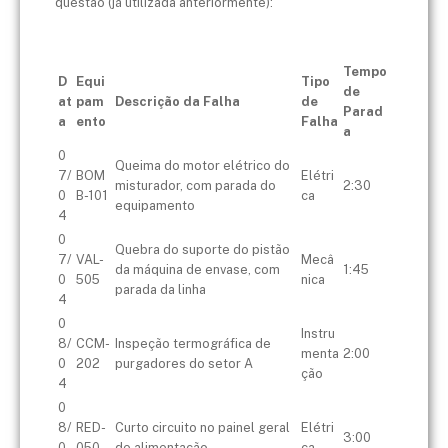
questão (já utilizada anteriormente):
Tempo
D
Equi
Tipo
de
at
pam
Descrição da Falha
de
Parad
a
ento
Falha
a
0
Queima do motor elétrico do
7/
BOM
Elétri
misturador, com parada do
2:30
0
B-101
ca
equipamento
4
0
Quebra do suporte do pistão
7/
VAL-
Mecâ
da máquina de envase, com
1:45
0
505
nica
parada da linha
4
0
Instru
8/
CCM-
Inspeção termográfica de
menta
2:00
0
202
purgadores do setor A
ção
4
0
8/
RED-
Curto circuito no painel geral
Elétri
3:00
0
050
de alimentação
ca