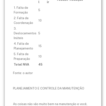
l
ir
1. Falta de
5
Formação
2. Falta de
10
Coordenação
3.
Deslocamentos
5
Inúteis
4. Falta de
15
Planejamento
5. Falta de
10
Preparação
Total NVA
45
Fonte: o autor
PLANEJAMENTO E CONTROLE DA MANUTENÇÃO
As coisas não vão muito bem na manutenção e você,