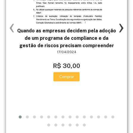
‹
›
Quando as empresas decidem pela adoção
de um programa de compliance e da
exp
gestão de riscos precisam compreender
oco
17/04/2024
R$ 30,00
Comprar