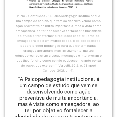
Início
»
Conteúdos
»
“A Psicopedagogia institucional é
um campo de estudo que vem se desenvolvendo como
ação preventiva de muita importância, mas é vista como
ameaçadora, ao ter por objetivo fortalecer a identidade
do grupo e transformar a realidade escolar. Torna-se
ameaçadora, pois em muitos casos, o psicopedagogo
poderá propor mudanças para que determinadas
crianças aprendam, mas, infelizmente, muitos
educadores resistem a essas mudanças e interpretam o
que lhes foi dito como se não estivessem dando conta
do papel que exercem” (Vercelli, 2012, p. 73 apud
Campos, 2021, p. 14).
“A Psicopedagogia institucional é
um campo de estudo que vem se
desenvolvendo como ação
preventiva de muita importância,
mas é vista como ameaçadora, ao
ter por objetivo fortalecer a
identidade do grupo e transformar a