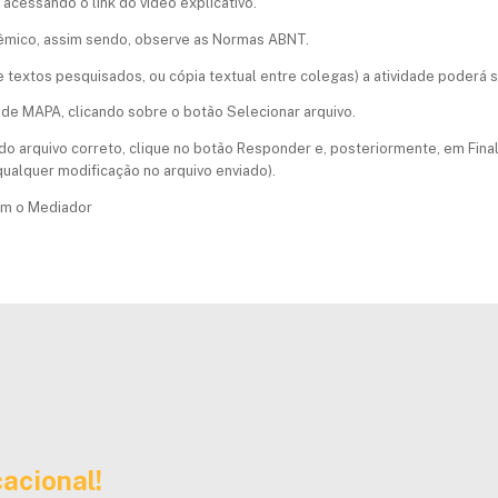
 acessando o link do vídeo explicativo.
dêmico, assim sendo, observe as Normas ABNT.
de textos pesquisados, ou cópia textual entre colegas) a atividade poderá 
ade MAPA, clicando sobre o botão Selecionar arquivo.
a do arquivo correto, clique no botão Responder e, posteriormente, em Final
 qualquer modificação no arquivo enviado).
com o Mediador
acional!