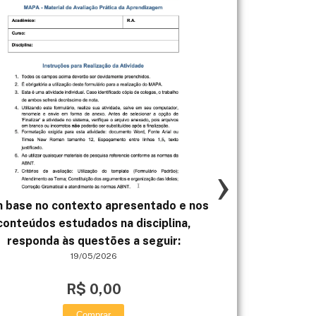
›
 base no contexto apresentado e nos
A) Observar m
conteúdos estudados na disciplina,
auxiliar o gesto
responda às questões a seguir:
sintomas no 
19/05/2026
que condizem c
de desperso
R$ 0,00
Comprar