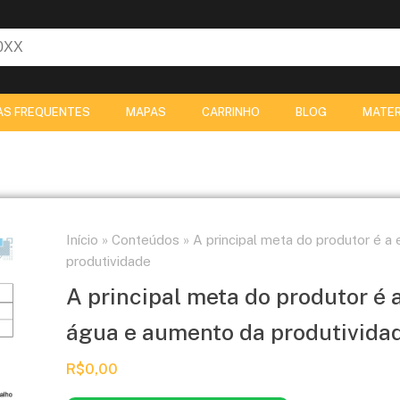
AS FREQUENTES
MAPAS
CARRINHO
BLOG
MATER
Início
»
Conteúdos
»
A principal meta do produtor é a 
produtividade
A principal meta do produtor é a
água e aumento da produtivida
R$
0,00