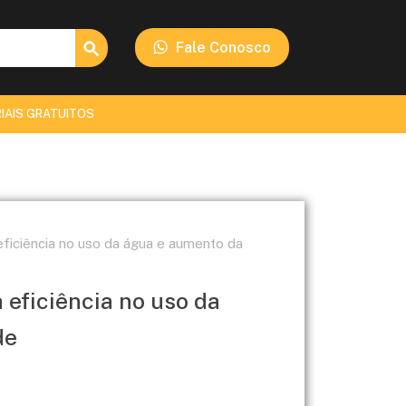
Search Button
Fale Conosco
IAIS GRATUITOS
eficiência no uso da água e aumento da
 eficiência no uso da
de