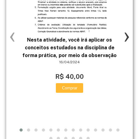
‹
›
Nesta atividade, você irá aplicar os
conceitos estudados na disciplina de
sub
forma prática, por meio da observação
con
16/04/2024
n
R$ 40,00
Comprar