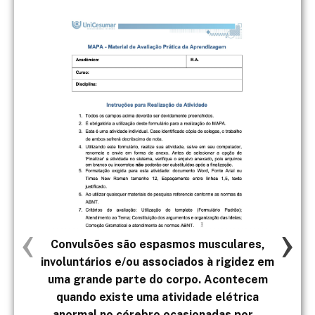
‹
›
Convulsões são espasmos musculares,
A
involuntários e/ou associados à rigidez em
uma grande parte do corpo. Acontecem
quando existe uma atividade elétrica
anormal no cérebro ocasionadas por...