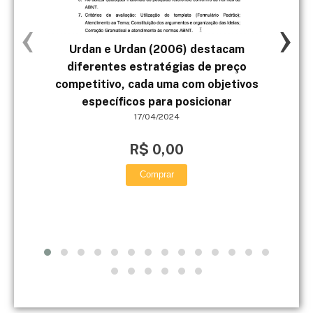
‹
›
Urdan e Urdan (2006) destacam
diferentes estratégias de preço
solu
competitivo, cada uma com objetivos
específicos para posicionar
17/04/2024
R$ 0,00
Comprar