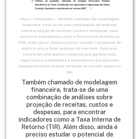
Início
»
Conteúdos
»
Também chamado de modelagem
financeira, trata-se de uma combinação de análises
sobre projeção de receitas, custos e despesas, para
encontrar indicadores como a Taxa Interna de Retorno
(TIR). Além disso, ainda é preciso estudar o potencial de
público-alvo e fazer análises de mercado. Tudo isso
resulta em uma análise completa que garante mais
segurança à companhia e a investidores que apostam
naquela iniciativa visando entender se ela vale a pena ou
não.
Também chamado de modelagem
financeira, trata-se de uma
combinação de análises sobre
projeção de receitas, custos e
despesas, para encontrar
indicadores como a Taxa Interna de
Retorno (TIR). Além disso, ainda é
preciso estudar o potencial de