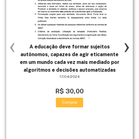
‹
›
A educação deve formar sujeitos
AT
autônomos, capazes de agir eticamente
DEM
em um mundo cada vez mais mediado por
algoritmos e decisões automatizadas
17/04/2024
R$ 30,00
Comprar