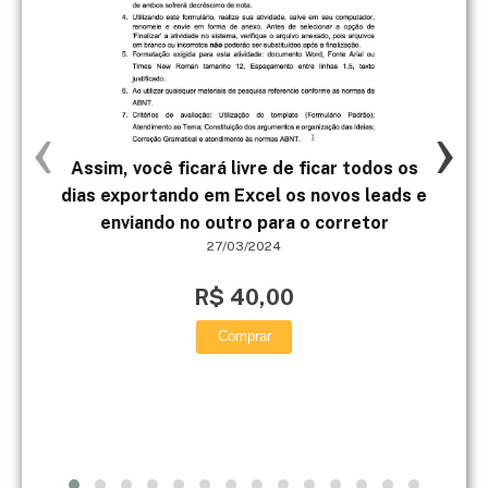
‹
›
Assim, você ficará livre de ficar todos os
dias exportando em Excel os novos leads e
Na
enviando no outro para o corretor
Par
27/03/2024
R$ 40,00
Comprar