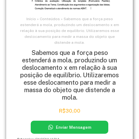
Início
»
Conteúdos
»
Sabemos que a força peso
estenderá a mola, produzindo um deslocamento x em
relação à sua posição de equilíbrio. Utilizaremos esse
deslocamento para medir a massa do objeto que
distende a mola.
Sabemos que a força peso
estenderá a mola, produzindo um
deslocamento x em relação à sua
posição de equilíbrio. Utilizaremos
esse deslocamento para medir a
massa do objeto que distende a
mola.
R$
30,00
Enviar Mensagem