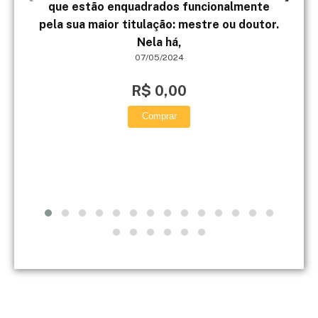
que estão enquadrados funcionalmente
pela sua maior titulação: mestre ou doutor.
Igr
Nela há,
07/05/2024
R$ 0,00
Comprar