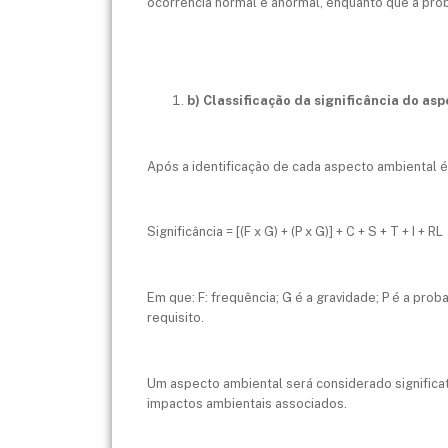
ocorrência normal e anormal, enquanto que a prob
b) Classificação da significância do as
Após a identificação de cada aspecto ambiental é 
Significância = [(F x G) + (P x G)] + C + S + T + I + RL
Em que: F: frequência; G é a gravidade; P é a proba
requisito.
Um aspecto ambiental será considerado significat
impactos ambientais associados.