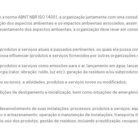
 a norma ABNT NBR ISO 14001, a organização juntamente com uma consulto
o dos aspectos ambientais e os impactos ambientais associados, assim 
 levantamento dos aspectos ambientais, a organização deve levar em cons
 produtos e serviços atuais e passados pertinentes, os quais ela possa co
ossa influenciar (produtos e serviços fornecidos por outras organizações 
, produtos e serviços como emissões para o ar, lançamento em água, lanç
gia (calor, vibração, ruído, luz etc.), geração de resíduos e/ou subproduto
s ou novos, e atividades, produtos e serviços novos ou modificados;
ições de desligamento e inicialização, bem como situações de emergência 
 e desenvolvimento de suas instalações, processos, produtos e serviços; aqu
do o armazenamento; operação e manutenção de instalações; transporte de
so dos produtos; gestão de resíduos, incluindo a reutilização, recuperaç