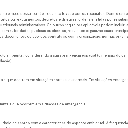
ca se o risco possui ou não, requisito legal e outros requisitos. Dentre os r
estatutos ou regulamentos; decretos e diretivas, ordens emitidas por regul
u tribunais administrativos. Os outros requisitos aplicáveis podem incluir
om autoridades públicas ou clientes; requisitos organizacionais, princípi
s decorrentes de acordos contratuais com a organização; normas organizac
cto ambiental, considerando a sua abrangência espacial (dimensão do da
iação).
ais que ocorrem em situações normais e anormais. Em situações emergenci
ientais que ocorrem em situações de emergência.
bilidade de acordo com a característica do aspecto ambiental. A frequênci