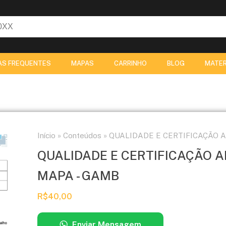
AS FREQUENTES
MAPAS
CARRINHO
BLOG
MATER
Início
»
Conteúdos
»
QUALIDADE E CERTIFICAÇÃO AM
QUALIDADE E CERTIFICAÇÃO AM
MAPA - GAMB
R$
40,00
Enviar Mensagem