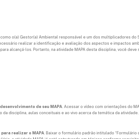
ê como o(a) Gestor(a) Ambiental responsável e um dos multiplicadores d
essário realizar a identificação e avaliação dos aspectos e impactos ambi
ara alcançá-los. Portanto, na atividade MAPA desta disciplina, você deve s
ra desenvolvimento de seu MAPA
. Acessar o vídeo com orientações do MA
o da disciplina, aulas conceituais e ao vivo acerca da temática da atividade.
o para realizar o MAPA
. Baixar o formulário padrão intitulado “Formulári