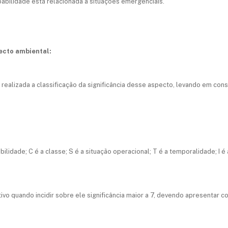
abilidade está relacionada a situações emergenciais.
pecto ambiental:
realizada a classificação da significância desse aspecto, levando em con
bilidade; C é a classe; S é a situação operacional; T é a temporalidade; I é a
ivo quando incidir sobre ele
significância maior a 7
, devendo apresentar con