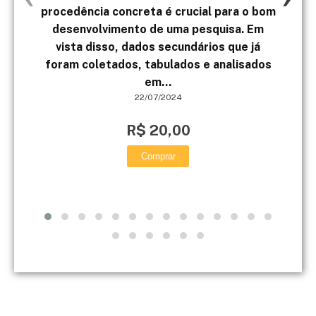
procedência concreta é crucial para o bom
pe
desenvolvimento de uma pesquisa. Em
AD
vista disso, dados secundários que já
ent
foram coletados, tabulados e analisados
em...
22/07/2024
R$ 20,00
Comprar