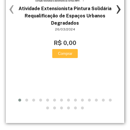
‹
›
Atividade Extensionista Pintura Solidária
A c
Requalificação de Espaços Urbanos
cri
Degradados
26/03/2024
R$ 0,00
Comprar