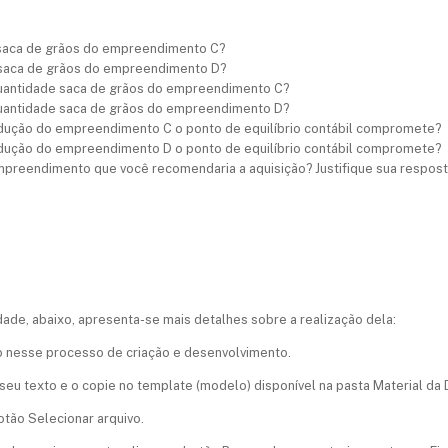
 saca de grãos do empreendimento C?
 saca de grãos do empreendimento D?
 quantidade saca de grãos do empreendimento C?
 quantidade saca de grãos do empreendimento D?
odução do empreendimento C o ponto de equilíbrio contábil compromete?
odução do empreendimento D o ponto de equilíbrio contábil compromete?
mpreendimento que você recomendaria a aquisição? Justifique sua respo
dade, abaixo, apresenta-se mais detalhes sobre a realização dela:
-lo nesse processo de criação e desenvolvimento.
eu texto e o copie no template (modelo) disponível na pasta Material da D
otão Selecionar arquivo.