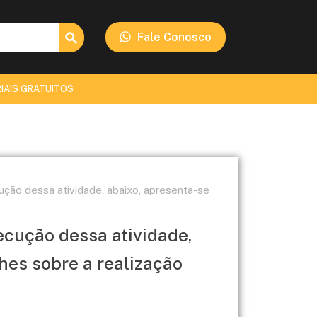
Search Button
Fale Conosco
IAIS GRATUITOS
ução dessa atividade, abaixo, apresenta-se
ecução dessa atividade,
hes sobre a realização