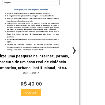
›
lize uma pesquisa na internet, jornais,
ATIVIDADE 2 - 
procura de um caso real de violência
ESTRATÉGIAS 
oméstica, urbana, institucional, etc.).
06/03/2025
R$ 40,00
Comprar