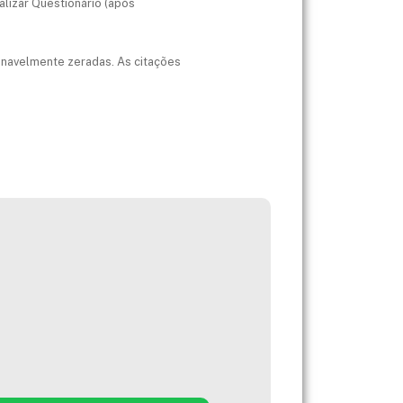
alizar Questionário (após
onavelmente zeradas. As citações