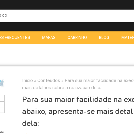
AS FREQUENTES
MAPAS
CARRINHO
BLOG
MATER
Início
»
Conteúdos
»
Para sua maior facilidade na exec
mais detalhes sobre a realização dela:
Para sua maior facilidade na ex
abaixo, apresenta-se mais detal
dela: