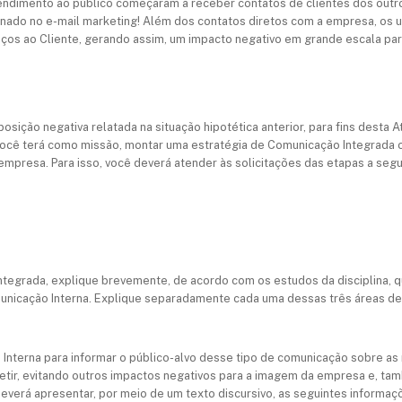
endimento ao público começaram a receber contatos de clientes dos outr
onado no e-mail marketing! Além dos contatos diretos com a empresa, os
iços ao Cliente, gerando assim, um impacto negativo em grande escala p
osição negativa relatada na situação hipotética anterior, para fins desta
cê terá como missão, montar uma estratégia de Comunicação Integrada co
mpresa. Para isso, você deverá atender às solicitações das etapas a segui
tegrada, explique brevemente, de acordo com os estudos da disciplina, q
municação Interna. Explique separadamente cada uma dessas três áreas d
Interna para informar o público-alvo desse tipo de comunicação sobre 
etir, evitando outros impactos negativos para a imagem da empresa e, tam
deverá apresentar, por meio de um texto discursivo, as seguintes informaç