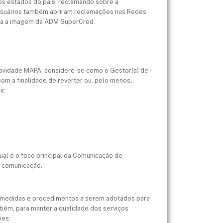
os estados do país, reclamando sobre a
 usuários também abriram reclamações nas Redes
ara a imagem da ADM SuperCred.
 Atividade MAPA, considere-se como o Gestor(a) de
m a finalidade de reverter ou, pelo menos,
r:
ual é o foco principal da Comunicação de
e comunicação.
as medidas e procedimentos a serem adotados para
bém, para manter a qualidade dos serviços
ões: