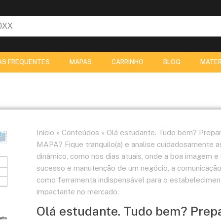
AS FREQUENTES
MAPAS
CARRINHO
BLOG
MATER
Início
»
Conteúdos
»
Olá estudante. Tudo bem? Preparad
MAPA? Fique tranquilo(a) e analise cuidadosamente a
dinâmico, como nos dias atuais, onde a boa imagem e
sucesso e manutenção de um negócio, a comunicação
como ferramenta indispensável para o estabelecimen
impactante no mercado.
Olá estudante. Tudo bem? Prepar