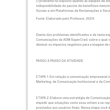
O problema foi exposto quando as equipes de at
indisponibilidade do pacote de benefícios menci
Sociais e em Plataformas de Reclamações e Serv
Fonte: Elaborado pelo Professor, 2024.
Diante dos problemas identificados e de tanta exp
Comunicações da ADM SuperCred, sobre o qual vo
diminuir os impactos negativos para a imagem da e
PASSO A PASSO DA ATIVIDADE:
ETAPA 1- Em relação à comunicação empresarial in
Marketing, da Comunicação Institucional e da Co
ETAPA 2- Elabore uma estratégia de Comunicação 
impedir que situações como essa voltem a se rep
prestados aos usuários finais. Nessa etapa você 