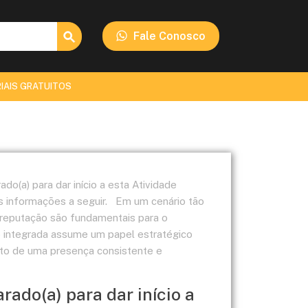
Search Button
Fale Conosco
IAIS GRATUITOS
o(a) para dar início a esta Atividade
s informações a seguir. Em um cenário tão
 reputação são fundamentais para o
 integrada assume um papel estratégico
to de uma presença consistente e
ado(a) para dar início a