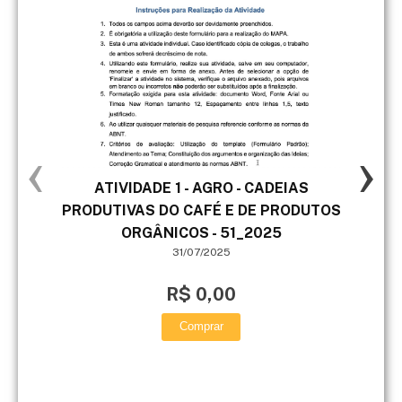
‹
›
ATIVIDADE 1 - AGRO - CADEIAS
5- 
PRODUTIVAS DO CAFÉ E DE PRODUTOS
des
ORGÂNICOS - 51_2025
31/07/2025
R$ 0,00
Comprar