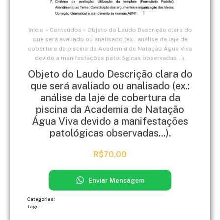
Início
»
Conteúdos
»
Objeto do Laudo Descrição clara do
que será avaliado ou analisado (ex.: análise da laje de
cobertura da piscina da Academia de Natação Água Viva
devido a manifestações patológicas observadas...).
Objeto do Laudo Descrição clara do
que será avaliado ou analisado (ex.:
análise da laje de cobertura da
piscina da Academia de Natação
Água Viva devido a manifestações
patológicas observadas...).
R$
70,00
Enviar Mensagem
Categorias:
Tags: