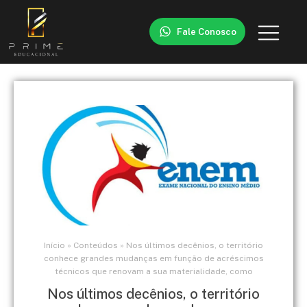
Fale Conosco
Início
»
Conteúdos
»
Nos últimos decênios, o território
conhece grandes mudanças em função de acréscimos
técnicos que renovam a sua materialidade, como
Nos últimos decênios, o território