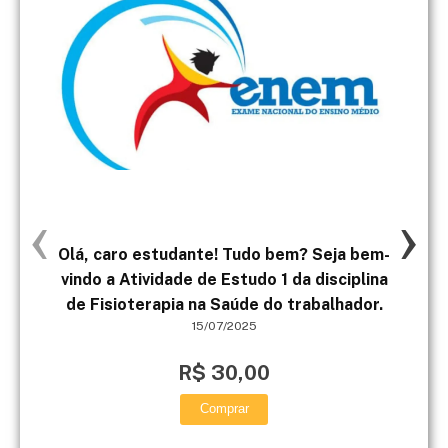
‹
›
Olá, caro estudante! Tudo bem? Seja bem-
2
vindo a Atividade de Estudo 1 da disciplina
atl
de Fisioterapia na Saúde do trabalhador.
mL
15/07/2025
t
R$ 30,00
Comprar