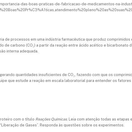
-importancia-das-boas-praticas-de-fabricacao-de-medicamentos-na-indust
o%20Boas%20Pr%C3%A1ticas,atendimento%20pleno%20as%20suas%20
ria de processos em uma indústria farmacêutica que produz comprimidos 
do de carbono (CO₂) a partir da reação entre ácido acético e bicarbonato
ão interna adequada.
o gerando quantidades insuficientes de CO₂, fazendo com que os comprim
uipe que estude a reação em escala laboratorial para entender os fatores 
roteiro com o título
Reações Químicas
. Leia com atenção todas as etapas 
 “Liberação de Gases”. Responda às questões sobre os experimentos.