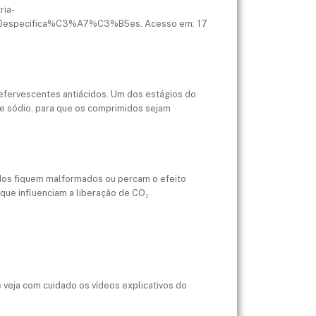
ria-
especifica%C3%A7%C3%B5es. Acesso em: 17
efervescentes antiácidos. Um dos estágios do
 de sódio, para que os comprimidos sejam
idos fiquem malformados ou percam o efeito
que influenciam a liberação de CO₂.
e veja com cuidado os vídeos explicativos do