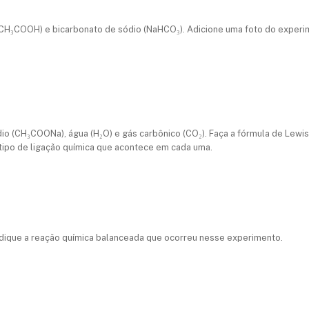
 (CH₃COOH) e bicarbonato de sódio (NaHCO₃). Adicione uma foto do experi
io (CH₃COONa), água (H₂O) e gás carbônico (CO₂). Faça a fórmula de Lewis
 tipo de ligação química que acontece em cada uma.
ndique a reação química balanceada que ocorreu nesse experimento.