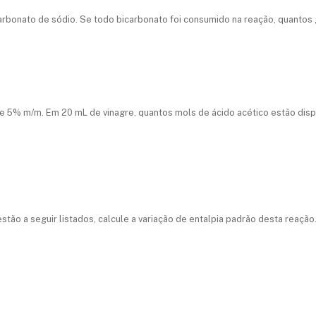
icarbonato de sódio. Se todo bicarbonato foi consumido na reação, quantos
de 5% m/m. Em 20 mL de vinagre, quantos mols de ácido acético estão disp
tão a seguir listados, calcule a variação de entalpia padrão desta reaçã