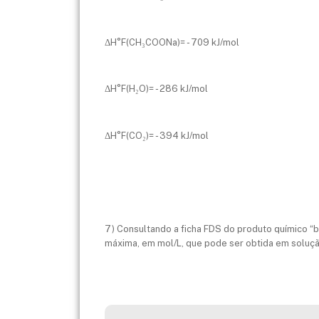
ΔH°
F
(CH₃COONa)= - 709 kJ/mol
ΔH°
F
(H₂O)= - 286 kJ/mol
ΔH°
F
(CO₂)= - 394 kJ/mol
7) Consultando a ficha FDS do produto químico “b
máxima, em mol/L, que pode ser obtida em soluç