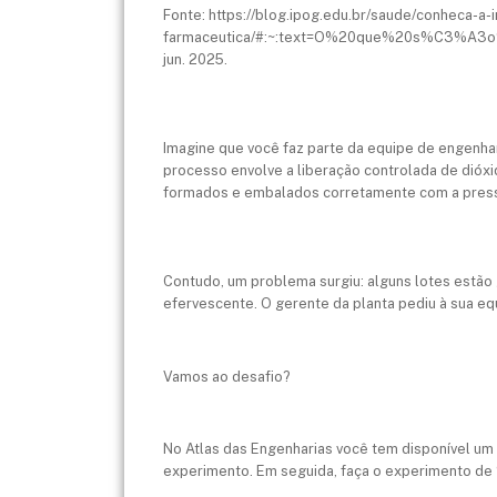
Fonte: https://blog.ipog.edu.br/saude/conheca-a
farmaceutica/#:~:text=O%20que%20s%C3%A3
jun. 2025.
Imagine que você faz parte da equipe de engenha
processo envolve a liberação controlada de dióxi
formados e embalados corretamente com a press
Contudo, um problema surgiu: alguns lotes estã
efervescente. O gerente da planta pediu à sua eq
Vamos ao desafio?
No Atlas das Engenharias você tem disponível um 
experimento. Em seguida, faça o experimento de