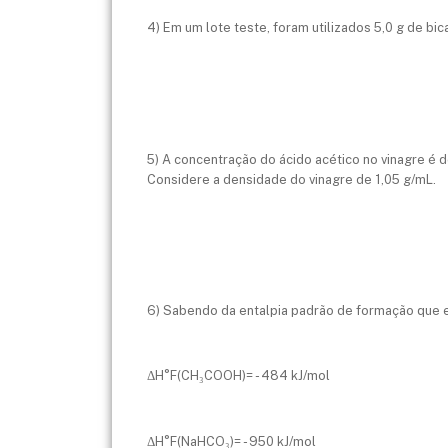
4) Em um lote teste, foram utilizados 5,0 g de b
5) A concentração do ácido acético no vinagre é 
Considere a densidade do vinagre de 1,05 g/mL.
6) Sabendo da entalpia padrão de formação que es
ΔH°
F
(CH₃COOH)= - 484 kJ/mol
ΔH°
F
(NaHCO₃)= - 950 kJ/mol