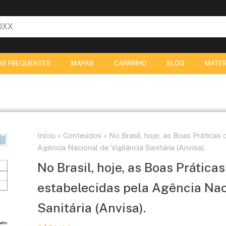
AS FREQUENTES
MAPAS
CARRINHO
BLOG
MATER
Início
»
Conteúdos
»
No Brasil, hoje, as Boas Práticas
Agência Nacional de Vigilância Sanitária (Anvisa).
No Brasil, hoje, as Boas Prática
estabelecidas pela Agência Nac
Sanitária (Anvisa).