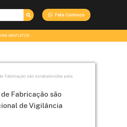
Search Button
Fale Conosco
IAIS GRATUITOS
 de Fabricação são estabelecidas pela
s de Fabricação são
ional de Vigilância