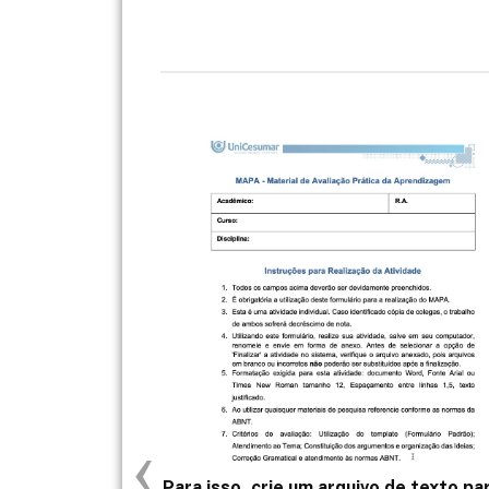
‹
Para isso, crie um arquivo de texto pa