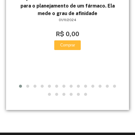
para o planejamento de um fármaco. Ela
di
mede o grau de afinidade
01/11/2024
R$ 0,00
Comprar