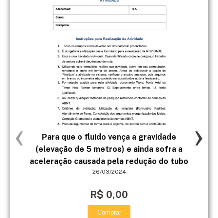
‹
›
Para que o fluido vença a gravidade
(elevação de 5 metros) e ainda sofra a
aceleração causada pela redução do tubo
s
26/03/2024
R$ 0,00
Comprar