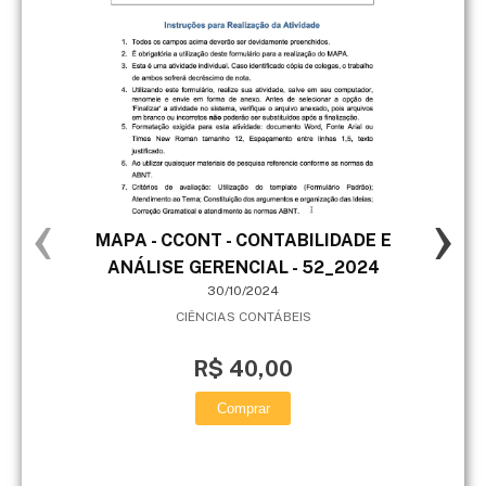
‹
›
MAPA - CCONT - CONTABILIDADE E
MA
ANÁLISE GERENCIAL - 52_2024
O
30/10/2024
CIÊNCIAS CONTÁBEIS
R$ 40,00
Comprar