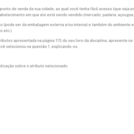
onto de venda da sua cidade, ao qual você tenha fácil acesso (que seja pr
tabelecimento em que ele está sendo vendido (mercado, padaria, açougue, l
to (pode ser da embalagem externa e/ou interna) e também do ambiente e
 etc.).
ributos apresentada na página 113 do seu livro da disciplina, apresente n
cê selecionou na questão 1, explicando-os.
plicação sobre o atributo selecionado