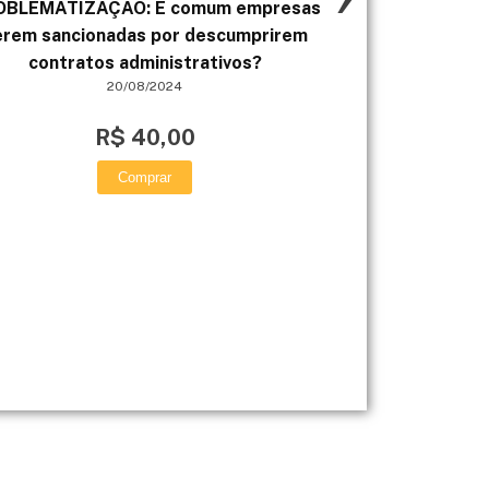
OBLEMATIZAÇÃO: É comum empresas
MAPA - AGRON 
erem sancionadas por descumprirem
RURAL E AGR
contratos administrativos?
20/08/2024
R$ 40,00
Comprar