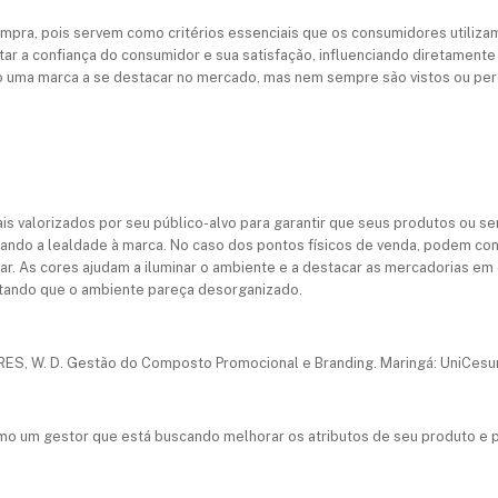
mpra, pois servem como critérios essenciais que os consumidores utiliza
ar a confiança do consumidor e sua satisfação, influenciando diretament
o uma marca a se destacar no mercado, mas nem sempre são vistos ou pe
mais valorizados por seu público-alvo para garantir que seus produtos ou 
ando a lealdade à marca. No caso dos pontos físicos de venda, podem con
erar. As cores ajudam a iluminar o ambiente e a destacar as mercadorias e
vitando que o ambiente pareça desorganizado.
 AYRES, W. D. Gestão do Composto Promocional e Branding. Maringá: UniCes
mo um gestor que está buscando melhorar os atributos de seu produto e p