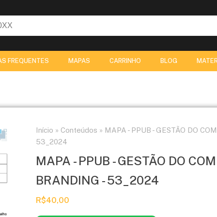
AS FREQUENTES
MAPAS
CARRINHO
BLOG
MATER
Início
»
Conteúdos
»
MAPA - PPUB - GESTÃO DO CO
53_2024
MAPA - PPUB - GESTÃO DO C
BRANDING - 53_2024
R$
40,00