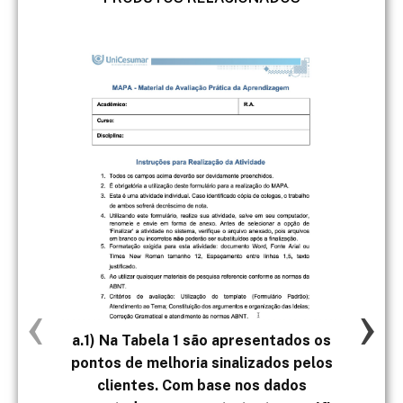
‹
›
a.1) Na Tabela 1 são apresentados os
c) 
pontos de melhoria sinalizados pelos
el
clientes. Com base nos dados
mé