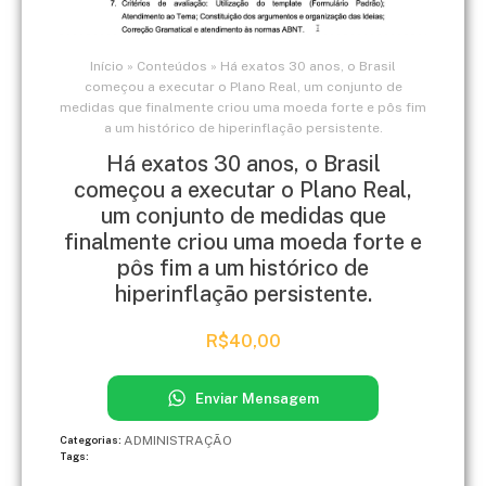
Início
»
Conteúdos
»
Há exatos 30 anos, o Brasil
começou a executar o Plano Real, um conjunto de
medidas que finalmente criou uma moeda forte e pôs fim
a um histórico de hiperinflação persistente.
Há exatos 30 anos, o Brasil
começou a executar o Plano Real,
um conjunto de medidas que
finalmente criou uma moeda forte e
pôs fim a um histórico de
hiperinflação persistente.
R$
40,00
Enviar Mensagem
ADMINISTRAÇÃO
Categorias:
Tags: