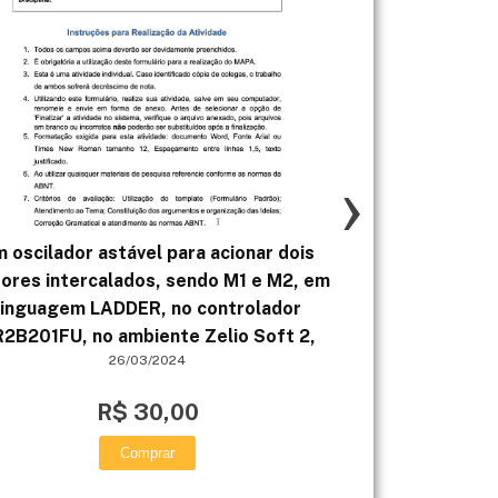
›
 oscilador astável para acionar dois
MAPA - PLANE
ores intercalados, sendo M1 e M2, em
DE EV
linguagem LADDER, no controlador
2B201FU, no ambiente Zelio Soft 2,
26/03/2024
R$ 30,00
Comprar