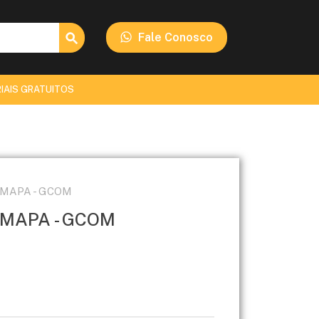
Search Button
Fale Conosco
IAIS GRATUITOS
- MAPA - GCOM
- MAPA - GCOM