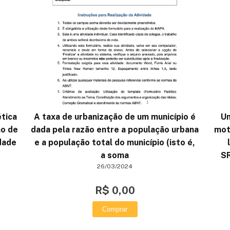
ética
A taxa de urbanização de um município é
Um
ão de
dada pela razão entre a população urbana
mot
dade
e a população total do município (isto é,
a soma
SR
26/03/2024
R$ 0,00
Comprar