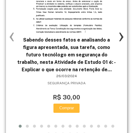
‹
›
Sabendo desses fatos e analisando a
D
figura apresentada, sua tarefa, como
conc
futuro tecnólogo em segurança do
ar
trabalho, nesta Atividade de Estudo 01 é: -
v
Explicar o que ocorre na retenção de...
26/03/2024
SEGURANÇA PRIVADA
R$ 30,00
Comprar