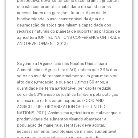
perspectiva, deve-se ter como escolha uma agricultura
que não comprometa a habilidade de satisfazer as
necessidades das gerações futuras. A perda de
biodiversidade, o uso insustentável da água e a
degradação de solos que minam a capacidade dos
recursos naturais do planeta de suportar as práticas de
agricultura (UNITED NATIONS CONFERENCE ON TRADE
AND DEVELOPMENT, 2013).
Segundo a Organização das Nações Unidas para
Alimentação e Agricultura (FAO), estima que 33% dos
solos no mundo tenham atualmente um grau médio ou
alto de degradação, e que nos últimos 50 anos, a
quantidade de terra agricultável per capita reduziu
cerca de 50% e isso se justifica também pela poluição
química que estes estão expostos (FOOD AND
AGRICULTURE ORGANIZATION OF THE UNITED
NATIONS, 2011). Assim, uma agricultura que alavanque a
produtividade de alimentos visando abastecer a
população de maneira sustentável deve adotar,
necessariamente, tecnologias de manejo sustentável
dos sistemas produtivos, a não expansão de