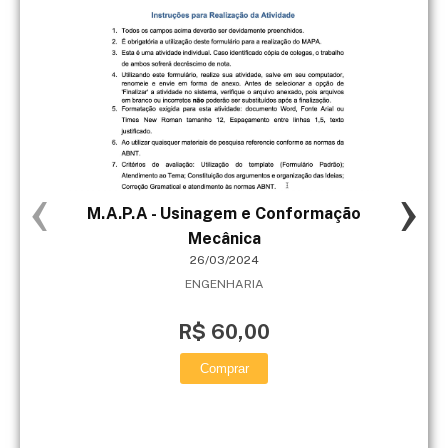
‹
›
M.A.P.A - Usinagem e Conformação
MAP
Mecânica
26/03/2024
ENGENHARIA
R$ 60,00
Comprar