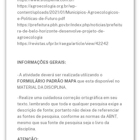
https://agroecologia.org.br/wp-
content/uploads/2021/01/Municipios-Agroecologicos-
e-Politicas-de-Futuro.pdf
https://prefeitura.pbh.gov.br/index.php/noticias/prefeitu
ra-de-belo-horizonte-desenvolve-projeto-de-
agroecologia
https://revistas.ufpr.br/raega/article/view/42242
INFORMAÇÕES GERAIS:
- A atividade deverá ser realizada utilizando o
FORMULÁRIO PADRÃO MAPA
que esta disponível no
MATERIAL DA DISCIPLINA.
- Realize uma cuidadosa correção ortográfica em seu
texto, lembrando que toda e qualquer pesquisa exige a
descrição de fonte; portanto não deixe de referenciar
as fontes de pesquisa, conforme as normas da ABNT,
mesmo que sua fonte de pesquisa seja o livro da
disciplina.
ATENÇÃO: