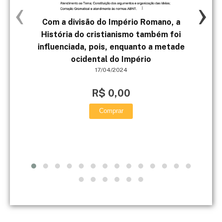
‹
›
Com a divisão do Império Romano, a
História do cristianismo também foi
mod
influenciada, pois, enquanto a metade
ocidental do Império
17/04/2024
R$ 0,00
Comprar