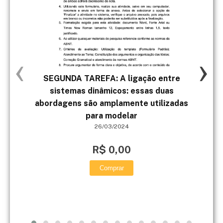
‹
›
SEGUNDA TAREFA: A ligação entre
Ao
sistemas dinâmicos: essas duas
XX
abordagens são amplamente utilizadas
para modelar
par
26/03/2024
R$ 0,00
Comprar