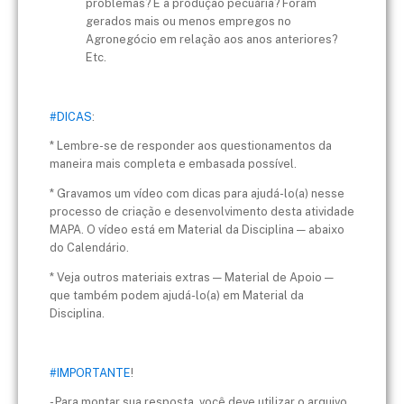
problemas? E a produção pecuária? Foram
gerados mais ou menos empregos no
Agronegócio em relação aos anos anteriores?
Etc.
#DICAS
:
* Lembre-se de responder aos questionamentos da
maneira mais completa e embasada possível.
* Gravamos um vídeo com dicas para ajudá-lo(a) nesse
processo de criação e desenvolvimento desta atividade
MAPA. O vídeo está em Material da Disciplina — abaixo
do Calendário.
* Veja outros materiais extras — Material de Apoio —
que também podem ajudá-lo(a) em Material da
Disciplina.
#IMPORTANTE
!
- Para montar sua resposta, você deve utilizar o arquivo