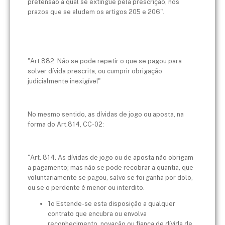
pretensão a qual se extingue pela prescrição, nos
prazos que se aludem os artigos 205 e 206".
"Art.882. Não se pode repetir o que se pagou para
solver dívida prescrita, ou cumprir obrigação
judicialmente inexigível"
No mesmo sentido, as dívidas de jogo ou aposta, na
forma do Art.814, CC-02:
"Art. 814. As dívidas de jogo ou de aposta não obrigam
a pagamento; mas não se pode recobrar a quantia, que
voluntariamente se pagou, salvo se foi ganha por dolo,
ou se o perdente é menor ou interdito.
1o Estende-se esta disposição a qualquer
contrato que encubra ou envolva
reconhecimento, novação ou fiança de dívida de