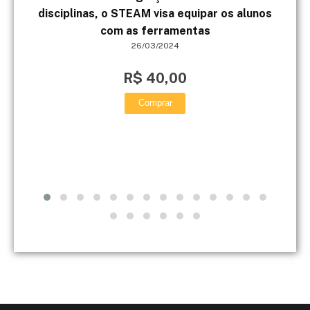
disciplinas, o STEAM visa equipar os alunos
con
com as ferramentas
p
26/03/2024
R$ 40,00
Comprar