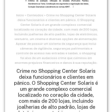
Início
»
Conteúdos
»
Crime no Shopping Center Solaris
deixa funcionários e clientes em pânico. O Shopping
Center Solaris é um grande complexo comercial
localizado no coração da cidade, com mais de 200 lojas,
incluindo joalherias de alto padrão, lojas de eletrônicos,
vestuário, um cinema e diversas opções de alimentação.
Apesar de possuir um sistema de segurança que inclui
câmeras de vigilância, seguranças patrimoniais e
controle de acesso nas entradas e saídas, o shopping
foi alvo de um audacioso crime que culminou em
enormes prejuízos financeiros e danos à sua reputação.
Crime no Shopping Center Solaris
deixa funcionários e clientes em
pânico. O Shopping Center Solaris é
um grande complexo comercial
localizado no coração da cidade,
com mais de 200 lojas, incluindo
joalherias de alto padrão, lojas de