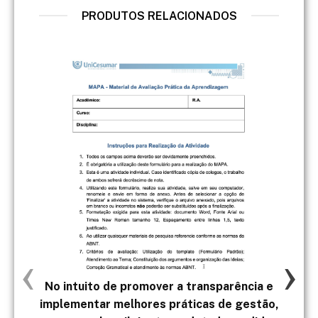
PRODUTOS RELACIONADOS
‹
›
No intuito de promover a transparência e
Se
implementar melhores práticas de gestão,