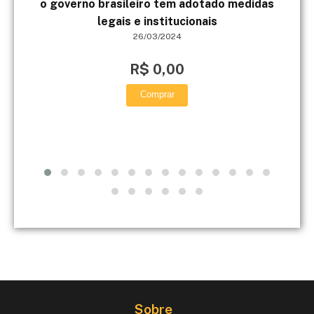
o governo brasileiro tem adotado medidas
tra
legais e institucionais
26/03/2024
R$ 0,00
Comprar
Sobre