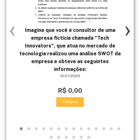
‹
›
Imagine que você é consultor de uma
BAR
empresa fictícia chamada "Tech
Innovators", que atua no mercado de
tecnologia realizou uma análise SWOT da
empresa e obteve as seguintes
informações:
31/07/2025
R$ 0,00
Comprar