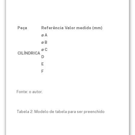
Peça
Referência
Valor medido (mm)
⌀ A
⌀ B
⌀ C
CILÍNDRICA
D
E
F
Fonte: o autor.
Tabela 2: Modelo de tabela para ser preenchido