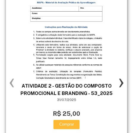
‹
›
ATIVIDADE 2 - GESTÃO DO COMPOSTO
A ha
PROMOCIONAL E BRANDING - 53_2025
qu
31/07/2025
pe
Educ
R$ 25,00
Comprar