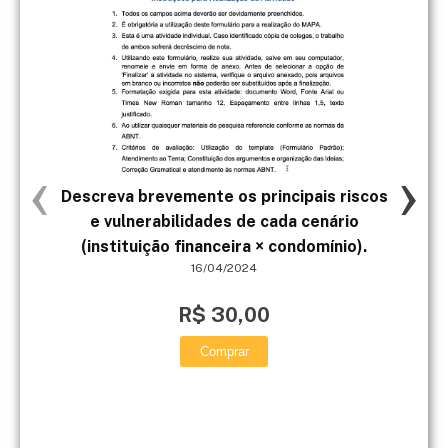
‹
›
Descreva brevemente os principais riscos
Joã
e vulnerabilidades de cada cenário
um 
(instituição financeira × condomínio).
16/04/2024
R$ 30,00
Comprar