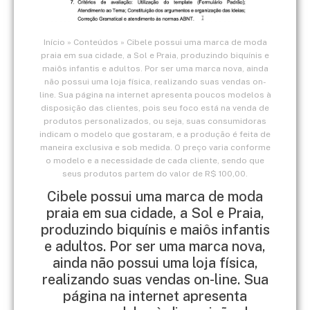
Início
»
Conteúdos
»
Cibele possui uma marca de moda
praia em sua cidade, a Sol e Praia, produzindo biquínis e
maiôs infantis e adultos. Por ser uma marca nova, ainda
não possui uma loja física, realizando suas vendas on-
line. Sua página na internet apresenta poucos modelos à
disposição das clientes, pois seu foco está na venda de
produtos personalizados, ou seja, suas consumidoras
indicam o modelo que gostaram, e a produção é feita de
maneira exclusiva e sob medida. O preço varia conforme
o modelo e a necessidade de cada cliente, sendo que
seus produtos partem do valor de R$ 100,00.
Cibele possui uma marca de moda
praia em sua cidade, a Sol e Praia,
produzindo biquínis e maiôs infantis
e adultos. Por ser uma marca nova,
ainda não possui uma loja física,
realizando suas vendas on-line. Sua
página na internet apresenta