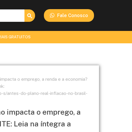
Search Button
Fale Conosco
IAIS GRATUITOS
ão impacta o emprego, a renda e a economia?
nk:
o-s/antes-do-plano-real-inflacao-no-brasil-
ção impacta o emprego, a
E: Leia na íntegra a