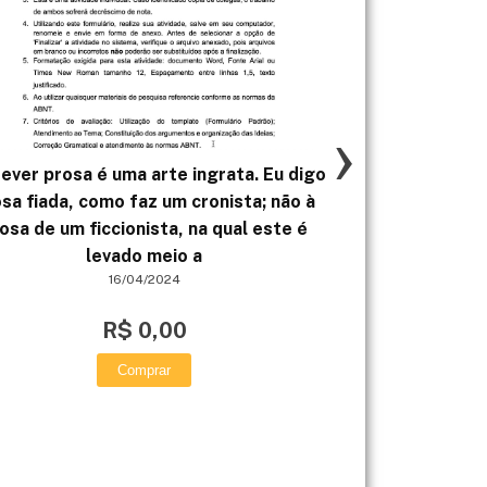
›
ever prosa é uma arte ingrata. Eu digo
b) Calcule a rot
sa fiada, como faz um cronista; não à
saída do redu
osa de um ficcionista, na qual este é
engrenag
levado meio a
16/04/2024
R$ 0,00
Comprar