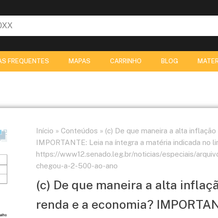
AS FREQUENTES
MAPAS
CARRINHO
BLOG
MATER
Início
»
Conteúdos
»
(c) De que maneira a alta inflaç
IMPORTANTE: Leia na íntegra a matéria indicada no li
https://www12.senado.leg.br/noticias/especiais/arquiv
chegou-a-2-500-ao-ano
(c) De que maneira a alta infla
renda e a economia? IMPORTANT