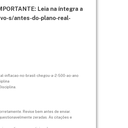
 IMPORTANTE: Leia na íntegra a
ivo-s/antes-do-plano-real-
real-inflacao-no-brasil-chegou-a-2-500-ao-ano
iplina
isciplina.
orretamente. Revise bem antes de enviar.
nquestionavelmente zeradas. As citações e