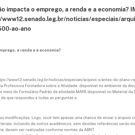
ação impacta o emprego, a renda e a economia?
://www12.senado.leg.br/noticias/especiais/arqu
-500-ao-ano
 emprego, a renda e a economia?
: https://www12.senado.leg.br/noticias/especiais/arquivo-s/antes-do-plano-
la Professora Formadora sobre a Atividade, disponível no ambiente da disc
r meio do Formulário Padrão da atividade MAPA disponível no Material da D
se de que respondeu a todas as perguntas e
 ou modificações. Logo, você tem apenas uma chance de enviar o arquivo c
eriais, incluindo de outros acadêmicos, sem devidas referências serão i
lina, devem ser realizadas conforme normas da ABNT.