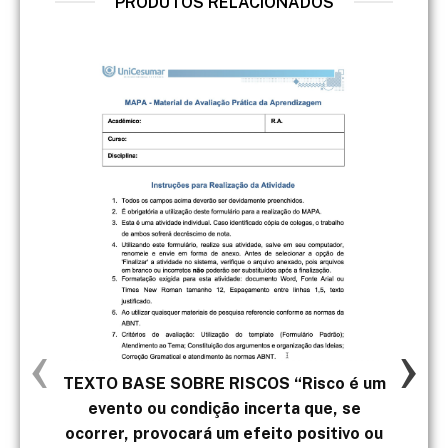
PRODUTOS RELACIONADOS
‹
›
TEXTO BASE SOBRE RISCOS “Risco é um
No 
evento ou condição incerta que, se
Des
ocorrer, provocará um efeito positivo ou
inv