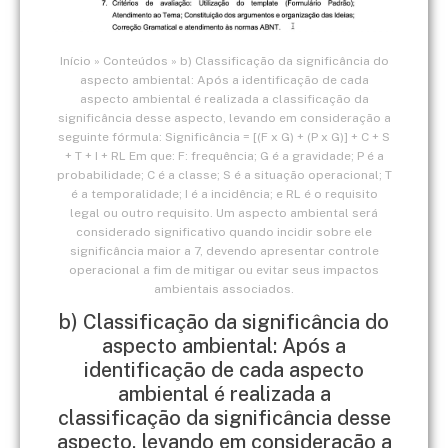
Início
»
Conteúdos
»
b) Classificação da significância do
aspecto ambiental: Após a identificação de cada
aspecto ambiental é realizada a classificação da
significância desse aspecto, levando em consideração a
seguinte fórmula: Significância = [(F x G) + (P x G)] + C + S
+ T + I + RL Em que: F: frequência; G é a gravidade; P é a
probabilidade; C é a classe; S é a situação operacional; T
é a temporalidade; I é a incidência; e RL é o requisito
legal ou outro requisito. Um aspecto ambiental será
considerado significativo quando incidir sobre ele
significância maior a 7, devendo apresentar controle
operacional a fim de mitigar ou evitar seus impactos
ambientais associados.
b) Classificação da significância do
aspecto ambiental: Após a
identificação de cada aspecto
ambiental é realizada a
classificação da significância desse
aspecto, levando em consideração a