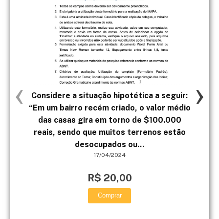
‹
›
Considere a situação hipotética a seguir:
4. 
“Em um bairro recém criado, o valor médio
con
das casas gira em torno de $100.000
reais, sendo que muitos terrenos estão
desocupados ou...
17/04/2024
R$ 20,00
Comprar