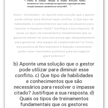
Início
»
Conteúdos
»
b) Aponte uma solução que o gestor
pode utilizar para diminuir esse conflito. c) Que tipo de
habilidades e conhecimentos que são necessários para
resolver o impasse citado? Justifique a sua resposta. d)
Quais os tipos de treinamentos fundamentais que os
gestores devem ter para que possa agir adequadamente
para gerenciar uma equipe de colaboradores? e) Como
uma política de Recrutamento e Seleção consistente
pode trazer resultados positivos para um negócio
gastronômico?
b) Aponte uma solução que o gestor
pode utilizar para diminuir esse
conflito. c) Que tipo de habilidades
e conhecimentos que são
necessários para resolver o impasse
citado? Justifique a sua resposta. d)
Quais os tipos de treinamentos
fundamentais que os gestores