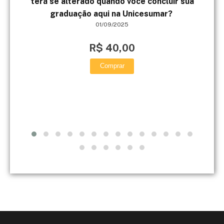
terá se alterado quando você concluir sua
peç
graduação aqui na Unicesumar?
01/09/2025
p
R$ 40,00
Comprar