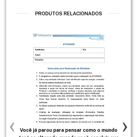
PRODUTOS RELACIONADOS
‹
›
Você já parou para pensar como o mundo
FA