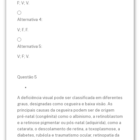
F; V; V.
Alternativa 4:
V; F, F.
Alternativa 5:
V; F; V.
Questão 5
A deficiência visual pode ser classificada em diferentes
graus, designadas como cegueira e baixa visão. As
principais causas da cegueira podem ser de origem
pré-natal (congênita) como o albinismo, a retinoblastom
e a retinose pigmentar ou pós-natal (adquirida), como a
catarata, o descolamento de retina, a toxoplasmose, a
diabetes, rubéola e traumatismo ocular, retinopatia da