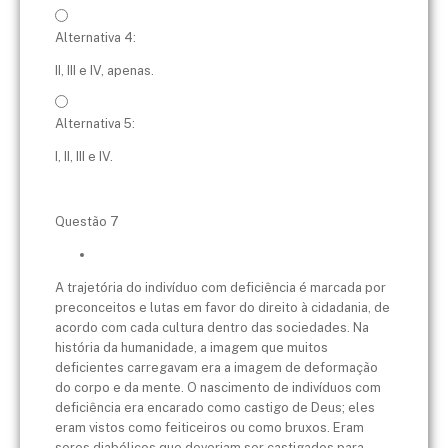
Alternativa 4:
II, III e IV, apenas.
Alternativa 5:
I, II, III e IV.
Questão 7
A trajetória do indivíduo com deficiência é marcada por
preconceitos e lutas em favor do direito à cidadania, de
acordo com cada cultura dentro das sociedades. Na
história da humanidade, a imagem que muitos
deficientes carregavam era a imagem de deformação
do corpo e da mente. O nascimento de indivíduos com
deficiência era encarado como castigo de Deus; eles
eram vistos como feiticeiros ou como bruxos. Eram
seres diabólicos que deveriam ser castigados para