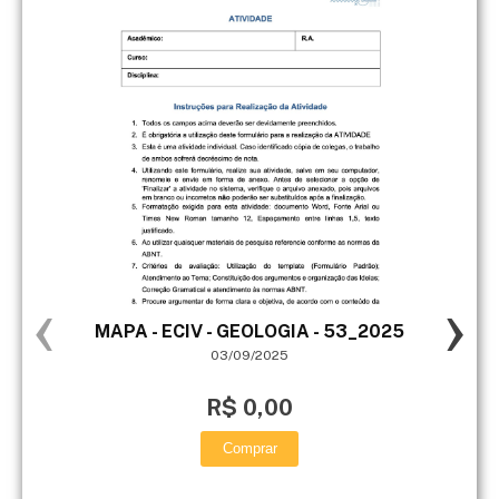
‹
›
MAPA - ECIV - GEOLOGIA - 53_2025
2.
03/09/2025
carg
R$ 0,00
Comprar