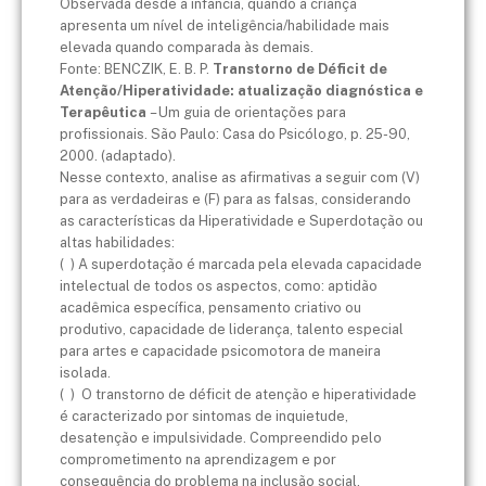
Observada desde a infância, quando a criança
apresenta um nível de inteligência/habilidade mais
elevada quando comparada às demais.
Fonte: ​BENCZIK, E. B. P.
Transtorno de Déficit de
Atenção/Hiperatividade: atualização diagnóstica e
Terapêutica
– Um guia de orientações para
profissionais. São Paulo: Casa do Psicólogo, p. 25-90,
2000. (adaptado).
Nesse contexto, analise as afirmativas a seguir com (V)
para as verdadeiras e (F) para as falsas, considerando
as características da Hiperatividade e Superdotação ou
altas habilidades:
( ) A superdotação é marcada pela elevada capacidade
intelectual de todos os aspectos, como: aptidão
acadêmica específica, pensamento criativo ou
produtivo, capacidade de liderança, talento especial
para artes e capacidade psicomotora de maneira
isolada.
( ) O transtorno de déficit de atenção e hiperatividade
é caracterizado por sintomas de inquietude,
desatenção e impulsividade. Compreendido pelo
comprometimento na aprendizagem e por
consequência do problema na inclusão social.