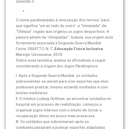
Questão 3
O nome paralimpíadas é uma junção dos termos “para”,
que significa "um ao lado do outro", e "olimpíada", de
"Olímpia", região que originou os jogos desportivos. A
palavra advém de "olimpíadas", todavia, sua origem está
fortemente associada à Segunda Guerra Mundial.
Fonte: FAVATTO, N. C.
Educação Física Inclusiva
.
Maringá: Unicesumar, 2019.
Sobre essa temática, analise as afirmativas a seguir
considerando a origem dos Jogos Paralímpicos:
I. Após a Segunda Guerra Mundial, os soldados
sobreviventes se uniram para criar esportes que eles
pudessem praticar, mesmo estando mutilados e com
lesões medulares.
II. O médico Ludwig Guttman, ao encontrar soldados no
hospital em processo de reabilitação, começou a
organizar jogos internos com o intuito de tornar a
recuperação deles um pouco mais prazerosa.
III. Os soldados que sobreviveram após os
combates passaram a praticar esportes adaptados