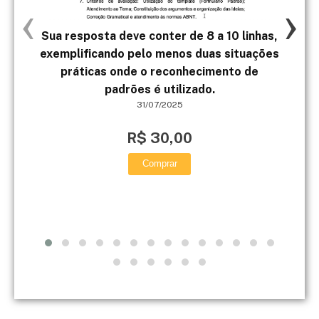
‹
›
Sua resposta deve conter de 8 a 10 linhas,
1 M
exemplificando pelo menos duas situações
ano
práticas onde o reconhecimento de
padrões é utilizado.
31/07/2025
R$ 30,00
Comprar