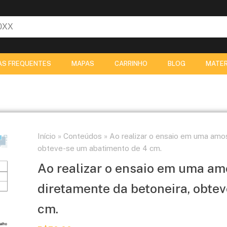
AS FREQUENTES
MAPAS
CARRINHO
BLOG
MATER
Início
»
Conteúdos
»
Ao realizar o ensaio em uma amos
obteve-se um abatimento de 4 cm.
Ao realizar o ensaio em uma amo
diretamente da betoneira, obte
cm.