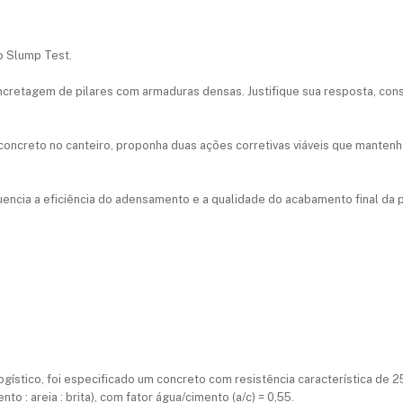
o Slump Test.
ncretagem de pilares com armaduras densas. Justifique sua resposta, cons
 concreto no canteiro, proponha duas ações corretivas viáveis que mantenh
uencia a eficiência do adensamento e a qualidade do acabamento final da 
ogístico, foi especificado um concreto com resistência característica de 
nto : areia : brita), com fator água/cimento (a/c) = 0,55.