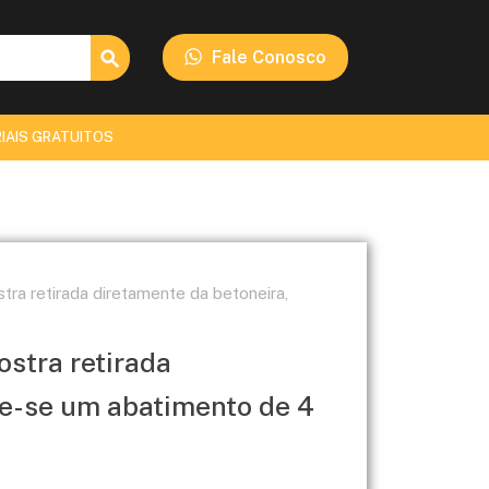
Search Button
Fale Conosco
IAIS GRATUITOS
tra retirada diretamente da betoneira,
stra retirada
ve-se um abatimento de 4